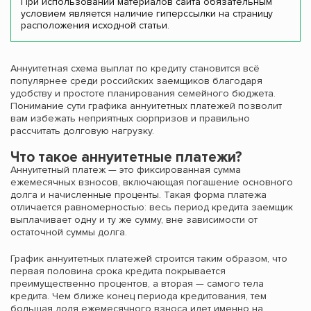
При использовании материалов сайта обязательным
условием является наличие гиперссылки на страницу
расположения исходной статьи.
Аннуитетная схема выплат по кредиту становится всё
популярнее среди российских заемщиков благодаря
удобству и простоте планирования семейного бюджета.
Понимание сути графика аннуитетных платежей позволит
вам избежать неприятных сюрпризов и правильно
рассчитать долговую нагрузку.
Что такое аннуитетные платежи?
Аннуитетный платеж — это фиксированная сумма
ежемесячных взносов, включающая погашение основного
долга и начисленные проценты. Такая форма платежа
отличается равномерностью: весь период кредита заемщик
выплачивает одну и ту же сумму, вне зависимости от
остаточной суммы долга.
График аннуитетных платежей строится таким образом, что
первая половина срока кредита покрывается
преимущественно процентов, а вторая — самого тела
кредита. Чем ближе конец периода кредитования, тем
большая доля ежемесячного взноса идет именно на