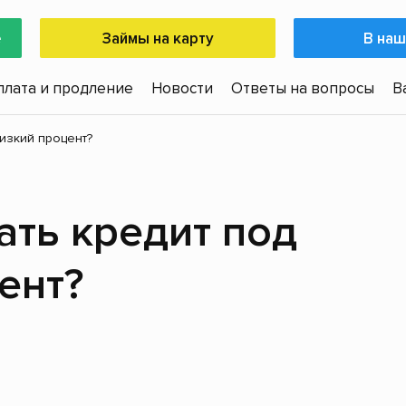
е
Займы на карту
В наш
плата и продление
Новости
Ответы на вопросы
В
изкий процент?
ть кредит под
ент?