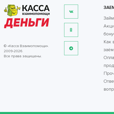
ЗАЕ
Зай
Акци
бону
Как 
© «Касса Взаимопомощи».
заём
2009-2026.
Все права защищены.
Опла
прод
Про
Отве
воп