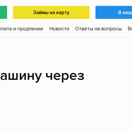
е
Займы на карту
В наш
плата и продление
Новости
Ответы на вопросы
В
машину через