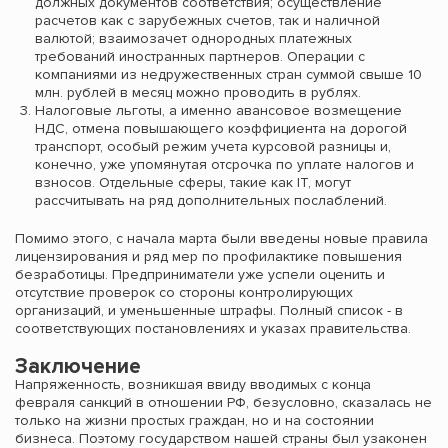
должных документов соответствия; осуществление
расчетов как с зарубежных счетов, так и наличной
валютой; взаимозачет однородных платежных
требований иностранных партнеров. Операции с
компаниями из недружественных стран суммой свыше 10
млн. рублей в месяц можно проводить в рублях.
Налоговые льготы, а именно авансовое возмещение
НДС, отмена повышающего коэффициента на дорогой
транспорт, особый режим учета курсовой разницы и,
конечно, уже упомянутая отсрочка по уплате налогов и
взносов. Отдельные сферы, такие как IT, могут
рассчитывать на ряд дополнительных послаблений.
Помимо этого, с начала марта были введены новые правила
лицензирования и ряд мер по профилактике повышения
безработицы. Предприниматели уже успели оценить и
отсутствие проверок со стороны контролирующих
организаций, и уменьшенные штрафы. Полный список - в
соответствующих постановлениях и указах правительства.
Заключение
Напряженность, возникшая ввиду вводимых с конца
февраля санкций в отношении РФ, безусловно, сказалась не
только на жизни простых граждан, но и на состоянии
бизнеса. Поэтому государством нашей страны был узаконен