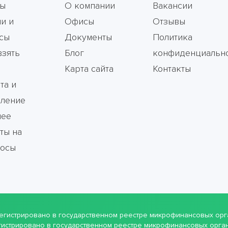
мы
О компании
Вакансии
и и
Офисы
Отзывы
сы
Документы
Политика
взять
Блог
конфиденциальн
Карта сайта
Контакты
та и
ление
чее
ты на
росы
арегистрировано в государственном реестре микрофинансовых ор
гистрировано в государственном реестре микрофинансовых орган