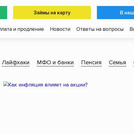
е
Займы на карту
В наш
плата и продление
Новости
Ответы на вопросы
В
Лайфхаки
МФО и банки
Пенсия
Семья