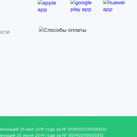
ости
ганизаций 25 мая 2015 года за № 651503029006503.
изаций 30 июня 2014 года за № 651403119005313.