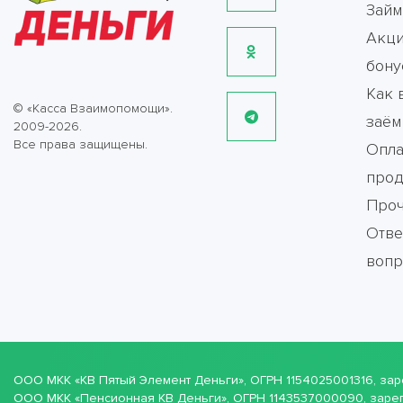
Зай
Акци
бону
Как 
© «Касса Взаимопомощи».
заём
2009-2026.
Все права защищены.
Опла
прод
Про
Отве
воп
ООО МКК
«КВ Пятый Элемент Деньги»
, ОГРН 1154025001316, з
ООО МКК
«Пенсионная КВ Деньги»
, ОГРН 1143537000090, заре