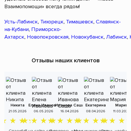
Взаимопомощи» всегда рядом!
Усть-Лабинск
,
Тихорецк
,
Тимашевск
,
Славянск-
на-Кубани
,
Приморско-
Ахтарск
,
Новопокровская
,
Новокубанск
,
Лабинск
,
Отзывы наших клиентов
Никита
Елена Иванова
Иванова Саша
Екатерина
Мария
А
21.05.2026
06.05.2026
16.04.2026
08.04.2026
11.03.2026
Спасибо
Я на сайте сделала
Я являюсь клиентом
Мы с мужем являемся
Очень удобно,