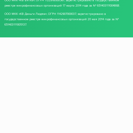
ООО МКК
«КВ Вятка»
, ОГРН 1122918000567, зарегистрировано в государственном
реестре микрофинансовых организаций 17 марта 2014 года за № 651403111004868.
ООО МКК
«КВ Деньги Людям»
, ОГРН 1142907000037, зарегистрировано в
государственном реестре микрофинансовых организаций 20 мая 2014 года за №
651403111005137.