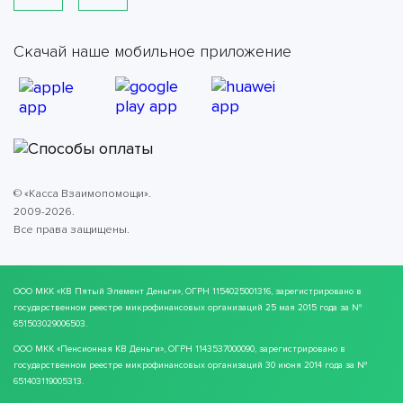
Скачай наше мобильное приложение
© «Касса Взаимопомощи».
2009-2026.
Все права защищены.
ООО МКК
«КВ Пятый Элемент Деньги»
, ОГРН 1154025001316, зарегистрировано в
государственном реестре микрофинансовых организаций 25 мая 2015 года за №
651503029006503.
ООО МКК
«Пенсионная КВ Деньги»
, ОГРН 1143537000090, зарегистрировано в
государственном реестре микрофинансовых организаций 30 июня 2014 года за №
651403119005313.