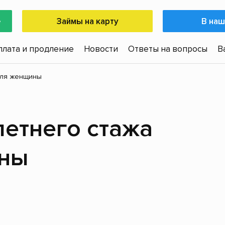
е
Займы на карту
В наш
плата и продление
Новости
Ответы на вопросы
В
для женщины
етнего стажа
ины